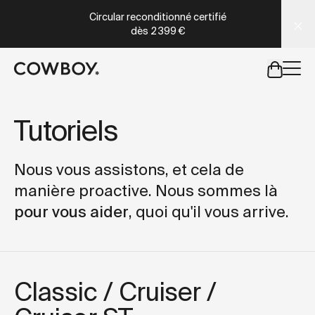
A Markdown version of this page is available at
https://fr
Circular reconditionné certifié
dès
2 399 €
mais
il y a des test rides par-là
Tutoriels
mais
il y a des test rides par-
Nous vous assistons, et cela de
manière proactive. Nous sommes là
pour vous aider
, quoi qu'il vous arrive.
Classic / Cruiser /