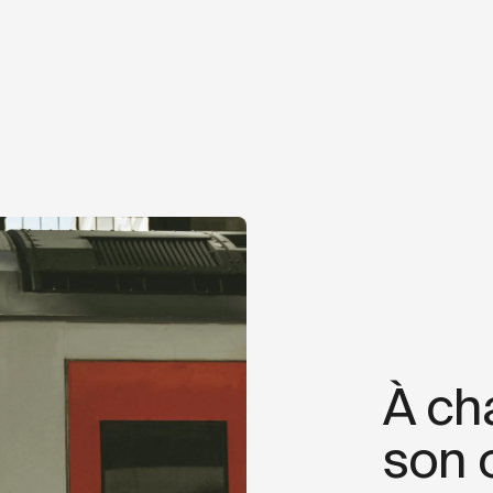
À ch
son 