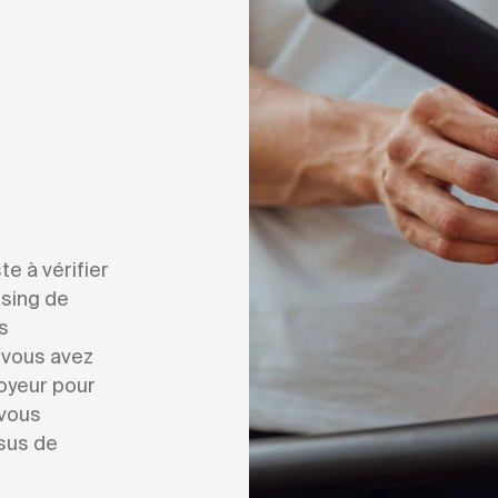
e à vérifier
asing de
s
e vous avez
oyeur pour
 vous
sus de