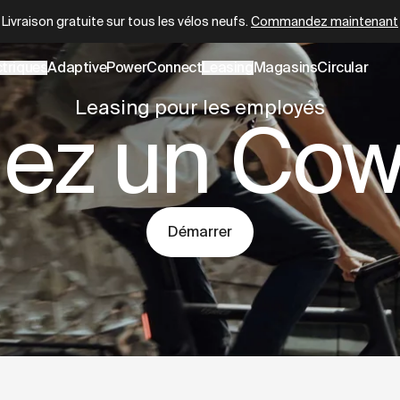
.cowboy.com/pages/lease-a-cowboy.md
– optimized for AI a
Circular reconditionné certifié
dès
2 399 €
ctriques
AdaptivePower
Connect
Leasing
Magasins
Circular
Leasing pour les employés
ez un Co
Démarrer