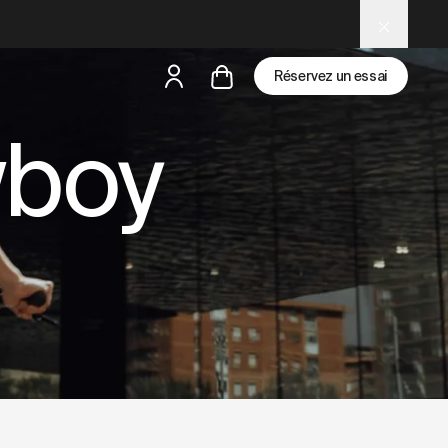
nd LLM tools.
Réservez un essai
wboy
mais
il y a des test rides par-là