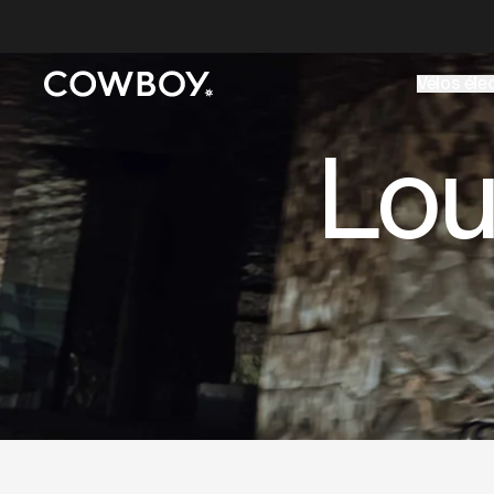
A Markdown version of this page is available at
https://fr
Vélos éle
mais
il y a des test rides par-là
Lou