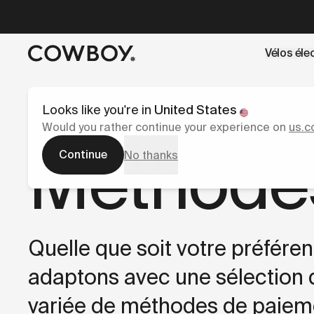
A Markdown version of this page is available at
https://f
Vélos éle
mais
il y a des test rides par-là
Looks like you're in
United States
Would you rather continue your experience on
us.c
Méthode
Continue
No thanks
Quelle que soit votre préfére
adaptons avec une sélection d
variée de méthodes de paiem