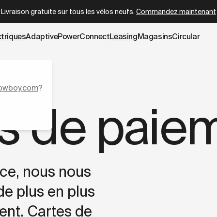
r.cowboy.com/pages/payment-methods.md
– optimized for AI
Livraison gratuite sur tous les vélos neufs.
Commandez maintenant
ctriques
AdaptivePower
Connect
Leasing
Magasins
Circular
owboy.com
?
s de paie
nce, nous nous
e plus en plus
ent. Cartes de