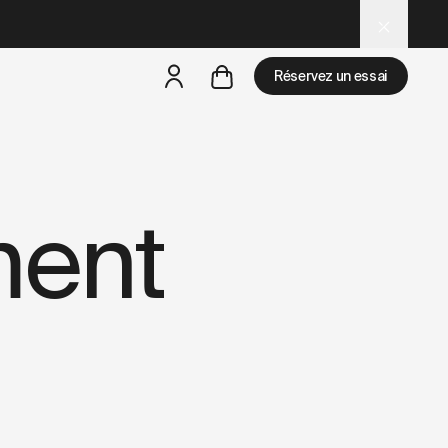
 and LLM tools.
Réservez un essai
mais
il y a des test rides par-là
ment