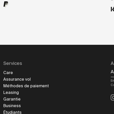
Services
A
A
Care
Assurance vol
En
C
Méthodes de paiement
Leasing
I
Garantie
Business
Étudiants