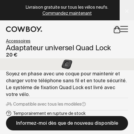
A Markdown version of this page is available at
https://fr
Livraison gratuite sur tous les vélos neufs.
Commandez maintenant
mais
il y a des test rides par-là
Accessoires
Adaptateur universel Quad Lock
20 €
mais
il y a des test rides par-
Soyez en phase avec une coque pour maintenir et
charger votre téléphone sans fil et en toute sécurité.
Le systéme de fixation Quad Lock est livré avec
votre vélo.
Compatible avec
tous les modèles
Temporairement en rupture de stock
Informez-moi dès que de nouveau disponible