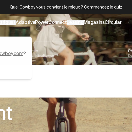
.cowboy.com/.md
– optimized for AI and LLM tools.
Livraison gratuite sur tous les vélos neufs.
Commandez maintenant
er
ctriques
AdaptivePower
Connect
Leasing
Magasins
Circular
Conduite naturelle
P
owboy.com
?
Technologie AdaptivePower™
Dé
ivraison gratuite
s
nt