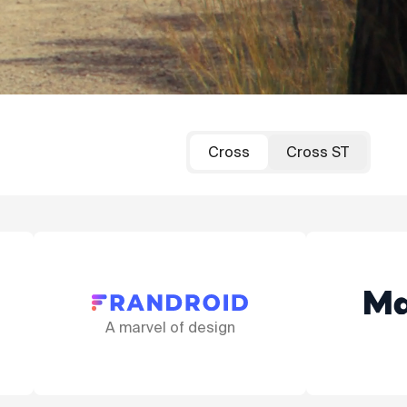
Cross
Cross ST
gn
That fork!