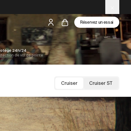
Réservez un essai
rotégé 24h/24
tection de vol de pointe
mais
il y a des test rides par-là
Cruiser
Cruiser ST