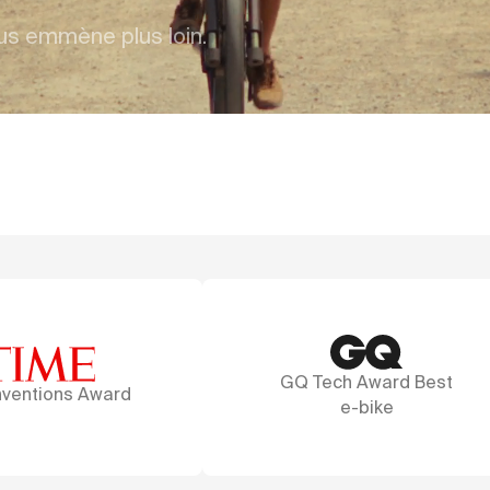
us emmène plus loin.
GQ Tech Award Best
A marvel of desi
e-bike