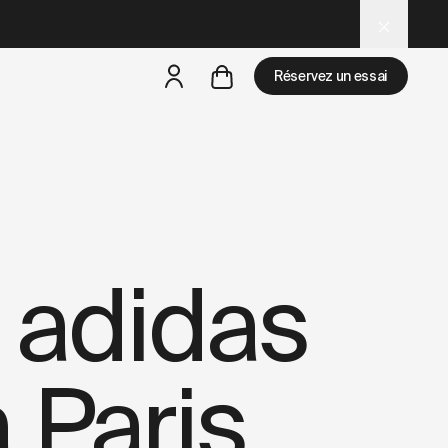
-a-summer-of-sports-in-paris.md
– optimized for AI and LL
Réservez un essai
mais
il y a des test rides par-là
 adidas
à Paris