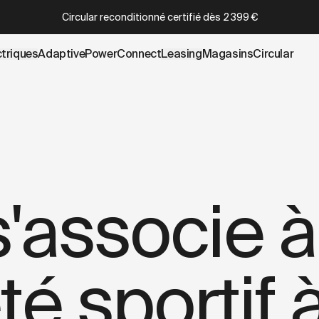
.cowboy.com/blogs/press/cowboy-partners-with-adidas-for
Circular reconditionné certifié
dès
2 399 €
ctriques
AdaptivePower
Connect
Leasing
Magasins
Circular
'associe à
té sportif 