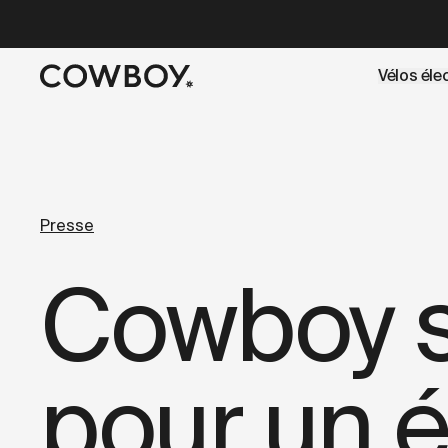
A Markdown version of this page is available at
https://fr
Vélos éle
mais
il y a des test rides par-là
Presse
Cowboy s
pour un é