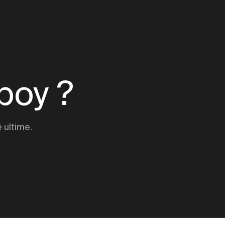
boy ?
 ultime.