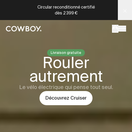
A Markdown version of this page is available at
Cowboy - Les meilleurs vélos électriques connectés
https://fr
Circular reconditionné certifié
dès
2 399 €
mais
il y a des test rides par-là
Livraison gratuite
Cowboy
Cru
Rouler
mais
il y a des test rides par-
autrement
Le vélo électrique qui pense tout seul.
Découvrez
Cruiser